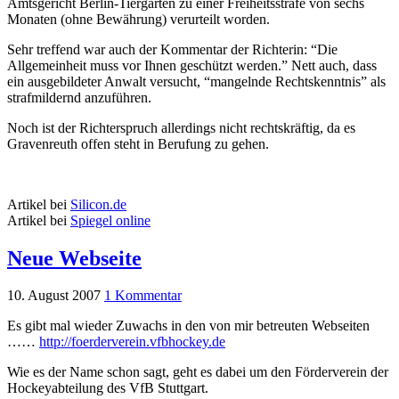
Amtsgericht Berlin-Tiergarten zu einer Freiheitsstrafe von sechs
Monaten (ohne Bewährung) verurteilt worden.
Sehr treffend war auch der Kommentar der Richterin: “Die
Allgemeinheit muss vor Ihnen geschützt werden.” Nett auch, dass
ein ausgebildeter Anwalt versucht, “mangelnde Rechtskenntnis” als
strafmildernd anzuführen.
Noch ist der Richterspruch allerdings nicht rechtskräftig, da es
Gravenreuth offen steht in Berufung zu gehen.
Artikel bei
Silicon.de
Artikel bei
Spiegel online
Neue Webseite
10. August 2007
1 Kommentar
Es gibt mal wieder Zuwachs in den von mir betreuten Webseiten
……
http://foerderverein.vfbhockey.de
Wie es der Name schon sagt, geht es dabei um den Förderverein der
Hockeyabteilung des VfB Stuttgart.