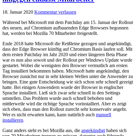
18. Januar 2020
Kommentar verfassen
Während bei Microsoft mit dem Patchday am 15. Januar der Rollout
des neuen, auf Chromium aufbauenden Edge Browsers begonnen
hat, werden bei Mozilla 70 Mitarbeiter freigestellt.
Ende 2018 hatte Microsoft die Reißleine gezogen und angekündigt,
dass der Edge Browser künftig auf Chromium Basis laufen soll. Mit
dem ersten Patchday im Jahr 2020 und einer längeren Beta Phase
war es nun also soweit und der Rollout per Windows Update wurde
gestartet. Wobei die wenigsten den Browser vermutlich am ersten
Tag installiert bekommen haben. Microsoft hatte angekündigt, den
Browser zunächst nur in sehr kleinen Wellen unter die Anwender zu
bringen. Eine gute Entscheidung wie sich schon sehr schnell gezeigt
hatte. Bei einigen Anwendern wurde der Browser in englischer
Sprache installiert. Ließ sich zwar sehr schnell in den Settings
umstellen. Das Problem wurde auch schnell behoben und
mittlerweile wird die richtige Sprache vorinstalliert. Aber es zeigt
sich eben, dass man den Rollout zurecht sehr konservativ angeht.
Wer es nicht erwarten kann, kann natürlich auch
manuell
installieren
.
Ganz anders sieht es bei Mozilla aus, die
angekündigt
haben sich
von 70 Mitarbeitern trennen zu müssen, darunter auch führende