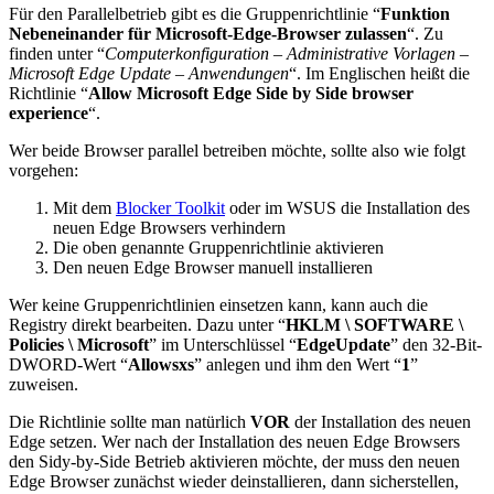
Für den Parallelbetrieb gibt es die Gruppenrichtlinie “
Funktion
Nebeneinander für Microsoft-Edge-Browser zulassen
“. Zu
finden unter “
Computerkonfiguration
–
Administrative Vorlagen
–
Microsoft Edge Update
–
Anwendungen
“. Im Englischen heißt die
Richtlinie “
Allow Microsoft Edge Side by Side browser
experience
“.
Wer beide Browser parallel betreiben möchte, sollte also wie folgt
vorgehen:
Mit dem
Blocker Toolkit
oder im WSUS die Installation des
neuen Edge Browsers verhindern
Die oben genannte Gruppenrichtlinie aktivieren
Den neuen Edge Browser manuell installieren
Wer keine Gruppenrichtlinien einsetzen kann, kann auch die
Registry direkt bearbeiten. Dazu unter “
HKLM \ SOFTWARE \
Policies \ Microsoft
” im Unterschlüssel “
EdgeUpdate
” den 32-Bit-
DWORD-Wert “
Allowsxs
” anlegen und ihm den Wert “
1
”
zuweisen.
Die Richtlinie sollte man natürlich
VOR
der Installation des neuen
Edge setzen. Wer nach der Installation des neuen Edge Browsers
den Sidy-by-Side Betrieb aktivieren möchte, der muss den neuen
Edge Browser zunächst wieder deinstallieren, dann sicherstellen,