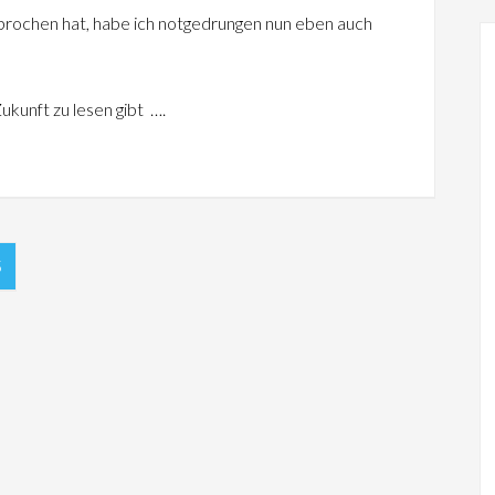
sprochen hat, habe ich notgedrungen nun eben auch
Zukunft zu lesen gibt ….
5