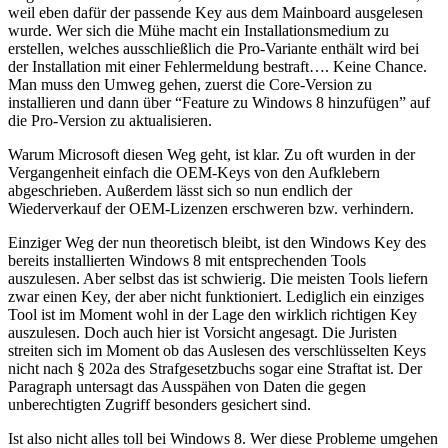
weil eben dafür der passende Key aus dem Mainboard ausgelesen
wurde. Wer sich die Mühe macht ein Installationsmedium zu
erstellen, welches ausschließlich die Pro-Variante enthält wird bei
der Installation mit einer Fehlermeldung bestraft…. Keine Chance.
Man muss den Umweg gehen, zuerst die Core-Version zu
installieren und dann über “Feature zu Windows 8 hinzufügen” auf
die Pro-Version zu aktualisieren.
Warum Microsoft diesen Weg geht, ist klar. Zu oft wurden in der
Vergangenheit einfach die OEM-Keys von den Aufklebern
abgeschrieben. Außerdem lässt sich so nun endlich der
Wiederverkauf der OEM-Lizenzen erschweren bzw. verhindern.
Einziger Weg der nun theoretisch bleibt, ist den Windows Key des
bereits installierten Windows 8 mit entsprechenden Tools
auszulesen. Aber selbst das ist schwierig. Die meisten Tools liefern
zwar einen Key, der aber nicht funktioniert. Lediglich ein einziges
Tool ist im Moment wohl in der Lage den wirklich richtigen Key
auszulesen. Doch auch hier ist Vorsicht angesagt. Die Juristen
streiten sich im Moment ob das Auslesen des verschlüsselten Keys
nicht nach § 202a des Strafgesetzbuchs sogar eine Straftat ist. Der
Paragraph untersagt das Ausspähen von Daten die gegen
unberechtigten Zugriff besonders gesichert sind.
Ist also nicht alles toll bei Windows 8. Wer diese Probleme umgehen