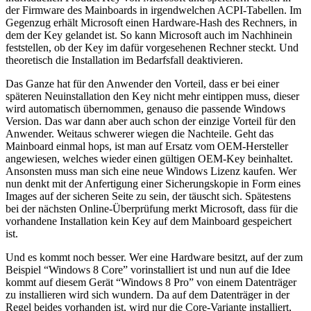
der Firmware des Mainboards in irgendwelchen ACPI-Tabellen. Im
Gegenzug erhält Microsoft einen Hardware-Hash des Rechners, in
dem der Key gelandet ist. So kann Microsoft auch im Nachhinein
feststellen, ob der Key im dafür vorgesehenen Rechner steckt. Und
theoretisch die Installation im Bedarfsfall deaktivieren.
Das Ganze hat für den Anwender den Vorteil, dass er bei einer
späteren Neuinstallation den Key nicht mehr eintippen muss, dieser
wird automatisch übernommen, genauso die passende Windows
Version. Das war dann aber auch schon der einzige Vorteil für den
Anwender. Weitaus schwerer wiegen die Nachteile. Geht das
Mainboard einmal hops, ist man auf Ersatz vom OEM-Hersteller
angewiesen, welches wieder einen gültigen OEM-Key beinhaltet.
Ansonsten muss man sich eine neue Windows Lizenz kaufen. Wer
nun denkt mit der Anfertigung einer Sicherungskopie in Form eines
Images auf der sicheren Seite zu sein, der täuscht sich. Spätestens
bei der nächsten Online-Überprüfung merkt Microsoft, dass für die
vorhandene Installation kein Key auf dem Mainboard gespeichert
ist.
Und es kommt noch besser. Wer eine Hardware besitzt, auf der zum
Beispiel “Windows 8 Core” vorinstalliert ist und nun auf die Idee
kommt auf diesem Gerät “Windows 8 Pro” von einem Datenträger
zu installieren wird sich wundern. Da auf dem Datenträger in der
Regel beides vorhanden ist, wird nur die Core-Variante installiert,