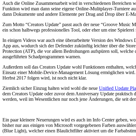
Auch die Online Zusammenarbeit wird in verschiedenen Bereichen wei
Funktion wird man dann seine eigene Online-Mulitplayer-Turniere au
dann Dokumente und andere Elemente per Drag and Drop über E-Mail
Zum Motto “Creators Update” passt auch der neue “Groove Music Mak
ein schon halbwegs professionelles Tool, oder eher um eine Spielerei 
In einigen Videos war auch eine überarbeitete Version des Windows 
App aus, wodurch sich der Defender zukünftig leichter über die Stor
Protection (ATP), die vor allem Bedrohungen aufspüren soll, welche
ausgeführten Schadprogrammen warnen.
Außerdem soll das Creators Update wohl Funktionen enthalten, welch
Einsatz einer Mobile-Device-Management Lösung ermöglichen wird. Ob
Herbst 2017 folgen wird, ist noch nicht klar.
Ziemlich sicher Einzug halten wird wohl die neue
Unified Update Pl
dem Creators Update oder zuvor dem Anniversary Update praktisch di
werden, weil im Wesentlichen nur noch jene Änderungen, die seit dem
Ein paar kleinere Neuerungen wird es auch im Info Center geben, wo e
bisher nur aus einigen von Microsoft vorgegebenen Farben auswählen
(Blue Light), welcher einen Blaulichtfilter aktiviert um die Farba