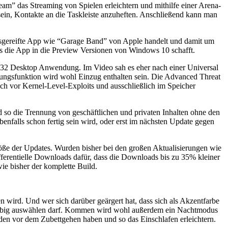
m” das Streaming von Spielen erleichtern und mithilfe einer Arena-
ein, Kontakte an die Taskleiste anzuheften. Anschließend kann man
usgereifte App wie “Garage Band” von Apple handelt und damit um
s es die App in die Preview Versionen von Windows 10 schafft.
Win32 Desktop Anwendung. Im Video sah es eher nach einer Universal
nnungsfunktion wird wohl Einzug enthalten sein. Die Advanced Threat
h vor Kernel-Level-Exploits und ausschließlich im Speicher
so die Trennung von geschäftlichen und privaten Inhalten ohne den
falls schon fertig sein wird, oder erst im nächsten Update gegen
öße der Updates. Wurden bisher bei den großen Aktualisierungen wie
erentielle Downloads dafür, dass die Downloads bis zu 35% kleiner
ie bisher der komplette Build.
 wird. Und wer sich darüber geärgert hat, dass sich als Akzentfarbe
beliebig auswählen darf. Kommen wird wohl außerdem ein Nachtmodus
den vor dem Zubettgehen haben und so das Einschlafen erleichtern.