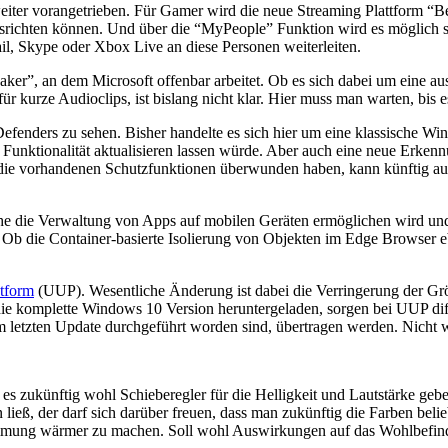
ter vorangetrieben. Für Gamer wird die neue Streaming Plattform “Bea
srichten können. Und über die “MyPeople” Funktion wird es möglich s
, Skype oder Xbox Live an diese Personen weiterleiten.
er”, an dem Microsoft offenbar arbeitet. Ob es sich dabei um eine a
für kurze Audioclips, ist bislang nicht klar. Hier muss man warten, bi
Defenders zu sehen. Bisher handelte es sich hier um eine klassische 
e Funktionalität aktualisieren lassen würde. Aber auch eine neue Erke
 die vorhandenen Schutzfunktionen überwunden haben, kann künftig auc
e die Verwaltung von Apps auf mobilen Geräten ermöglichen wird und 
 die Container-basierte Isolierung von Objekten im Edge Browser eben
atform
(UUP). Wesentliche Änderung ist dabei die Verringerung der Gr
e komplette Windows 10 Version heruntergeladen, sorgen bei UUP diff
 letzten Update durchgeführt worden sind, übertragen werden. Nicht w
s zukünftig wohl Schieberegler für die Helligkeit und Lautstärke geben
 ließ, der darf sich darüber freuen, dass man zukünftig die Farben 
bstimmung wärmer zu machen. Soll wohl Auswirkungen auf das Wohlbefin