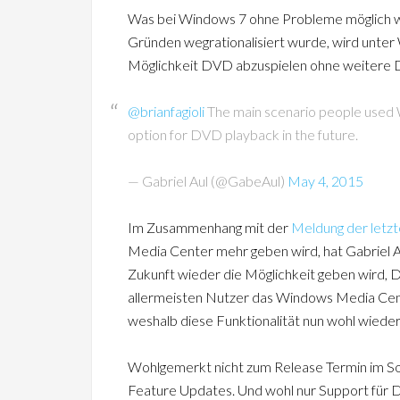
Was bei Windows 7 ohne Probleme möglich wa
Gründen wegrationalisiert wurde, wird unte
Möglichkeit DVD abzuspielen ohne weitere D
@brianfagioli
The main scenario people used 
option for DVD playback in the future.
— Gabriel Aul (@GabeAul)
May 4, 2015
Im Zusammenhang mit der
Meldung der letzt
Media Center mehr geben wird, hat Gabriel Au
Zukunft wieder die Möglichkeit geben wird, D
allermeisten Nutzer das Windows Media Ce
weshalb diese Funktionalität nun wohl wieder
Wohlgemerkt nicht zum Release Termin im So
Feature Updates. Und wohl nur Support für DV