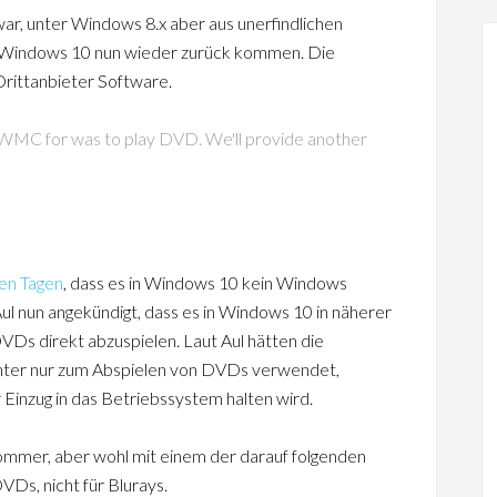
r, unter Windows 8.x aber aus unerfindlichen
r Windows 10 nun wieder zurück kommen. Die
rittanbieter Software.
WMC for was to play DVD. We'll provide another
en Tagen
, dass es in Windows 10 kein Windows
l nun angekündigt, dass es in Windows 10 in näherer
VDs direkt abzuspielen. Laut Aul hätten die
nter nur zum Abspielen von DVDs verwendet,
 Einzug in das Betriebssystem halten wird.
mmer, aber wohl mit einem der darauf folgenden
Ds, nicht für Blurays.