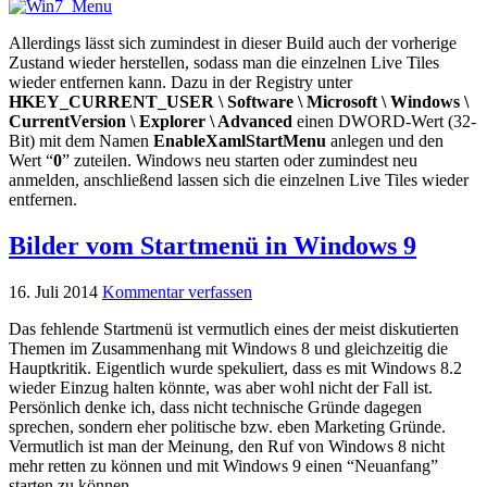
Allerdings lässt sich zumindest in dieser Build auch der vorherige
Zustand wieder herstellen, sodass man die einzelnen Live Tiles
wieder entfernen kann. Dazu in der Registry unter
HKEY_CURRENT_USER \ Software \ Microsoft \ Windows \
CurrentVersion \ Explorer \ Advanced
einen DWORD-Wert (32-
Bit) mit dem Namen
EnableXamlStartMenu
anlegen und den
Wert “
0
” zuteilen. Windows neu starten oder zumindest neu
anmelden, anschließend lassen sich die einzelnen Live Tiles wieder
entfernen.
Bilder vom Startmenü in Windows 9
16. Juli 2014
Kommentar verfassen
Das fehlende Startmenü ist vermutlich eines der meist diskutierten
Themen im Zusammenhang mit Windows 8 und gleichzeitig die
Hauptkritik. Eigentlich wurde spekuliert, dass es mit Windows 8.2
wieder Einzug halten könnte, was aber wohl nicht der Fall ist.
Persönlich denke ich, dass nicht technische Gründe dagegen
sprechen, sondern eher politische bzw. eben Marketing Gründe.
Vermutlich ist man der Meinung, den Ruf von Windows 8 nicht
mehr retten zu können und mit Windows 9 einen “Neuanfang”
starten zu können.