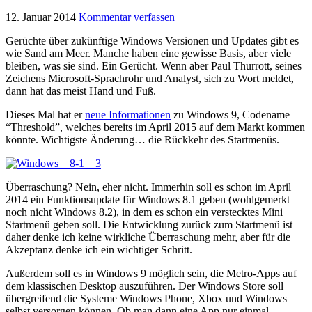
12. Januar 2014
Kommentar verfassen
Gerüchte über zukünftige Windows Versionen und Updates gibt es
wie Sand am Meer. Manche haben eine gewisse Basis, aber viele
bleiben, was sie sind. Ein Gerücht. Wenn aber Paul Thurrott, seines
Zeichens Microsoft-Sprachrohr und Analyst, sich zu Wort meldet,
dann hat das meist Hand und Fuß.
Dieses Mal hat er
neue Informationen
zu Windows 9, Codename
“Threshold”, welches bereits im April 2015 auf dem Markt kommen
könnte. Wichtigste Änderung… die Rückkehr des Startmenüs.
Überraschung? Nein, eher nicht. Immerhin soll es schon im April
2014 ein Funktionsupdate für Windows 8.1 geben (wohlgemerkt
noch nicht Windows 8.2), in dem es schon ein verstecktes Mini
Startmenü geben soll. Die Entwicklung zurück zum Startmenü ist
daher denke ich keine wirkliche Überraschung mehr, aber für die
Akzeptanz denke ich ein wichtiger Schritt.
Außerdem soll es in Windows 9 möglich sein, die Metro-Apps auf
dem klassischen Desktop auszuführen. Der Windows Store soll
übergreifend die Systeme Windows Phone, Xbox und Windows
selbst versorgen können. Ob man dann eine App nur einmal