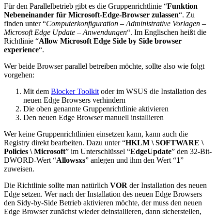
Für den Parallelbetrieb gibt es die Gruppenrichtlinie “
Funktion
Nebeneinander für Microsoft-Edge-Browser zulassen
“. Zu
finden unter “
Computerkonfiguration
–
Administrative Vorlagen
–
Microsoft Edge Update
–
Anwendungen
“. Im Englischen heißt die
Richtlinie “
Allow Microsoft Edge Side by Side browser
experience
“.
Wer beide Browser parallel betreiben möchte, sollte also wie folgt
vorgehen:
Mit dem
Blocker Toolkit
oder im WSUS die Installation des
neuen Edge Browsers verhindern
Die oben genannte Gruppenrichtlinie aktivieren
Den neuen Edge Browser manuell installieren
Wer keine Gruppenrichtlinien einsetzen kann, kann auch die
Registry direkt bearbeiten. Dazu unter “
HKLM \ SOFTWARE \
Policies \ Microsoft
” im Unterschlüssel “
EdgeUpdate
” den 32-Bit-
DWORD-Wert “
Allowsxs
” anlegen und ihm den Wert “
1
”
zuweisen.
Die Richtlinie sollte man natürlich
VOR
der Installation des neuen
Edge setzen. Wer nach der Installation des neuen Edge Browsers
den Sidy-by-Side Betrieb aktivieren möchte, der muss den neuen
Edge Browser zunächst wieder deinstallieren, dann sicherstellen,