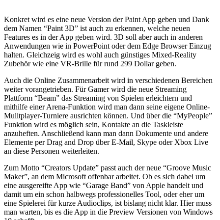
Konkret wird es eine neue Version der Paint App geben und Dank
dem Namen “Paint 3D” ist auch zu erkennen, welche neuen
Features es in der App geben wird. 3D soll aber auch in anderen
Anwendungen wie in PowerPoint oder dem Edge Browser Einzug
halten. Gleichzeig wird es wohl auch günstiges Mixed-Reality
Zubehör wie eine VR-Brille für rund 299 Dollar geben.
Auch die Online Zusammenarbeit wird in verschiedenen Bereichen
weiter vorangetrieben. Für Gamer wird die neue Streaming
Plattform “Beam” das Streaming von Spielen erleichtern und
mithilfe einer Arena-Funktion wird man dann seine eigene Online-
Mulitplayer-Turniere ausrichten können. Und über die “MyPeople”
Funktion wird es möglich sein, Kontakte an die Taskleiste
anzuheften. Anschließend kann man dann Dokumente und andere
Elemente per Drag and Drop über E-Mail, Skype oder Xbox Live
an diese Personen weiterleiten.
Zum Motto “Creators Update” passt auch der neue “Groove Music
Maker”, an dem Microsoft offenbar arbeitet. Ob es sich dabei um
eine ausgereifte App wie “Garage Band” von Apple handelt und
damit um ein schon halbwegs professionelles Tool, oder eher um
eine Spielerei für kurze Audioclips, ist bislang nicht klar. Hier muss
man warten, bis es die App in die Preview Versionen von Windows