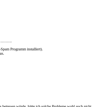
…………….
Spam Programm installiert).
us.
s betreuen würde, hätte ich solche Probleme wohl auch nicht.