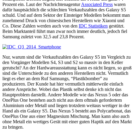
Prozent ein. Laut der Nachrichtenagentur
Associated Press
waren
dafür hauptsächlich die schlechten Verkaufszahlen des Galaxy S5
schuld. Und auf dem Sektor der Einsteiger Modellen bekommt man
zunehmend Druck von chinesischen Herstellern wie Xiaomi und
Co. Diese Zahlen werden auch von den
IDC Statistiken
gestützt.
Beim Marktanteil führt man zwar noch immer deutlich, jedoch fiel
Samsung zuletzt von 32,5 auf 23,8 Prozent.
Nur, warum sind die Verkaufszahlen des Galaxy S5 im Vergleich zu
den Vorgänger Modellen S4, S3 und S2 so massiv in den Keller
gerutscht? An der Hardwareausstattung kann es nicht liegen, so groß
sind die Unterschiede zu den anderen Herstellern nicht. Vermutlich
liegt es eher an dem Ruf Samsungs, “Plastikbomber” zu
produzieren. Der Kunde hat hier vermutlich mittlerweile einfach
andere Ansprüche. Wobei das Plastik selbst denke ich nicht das
Hauptproblem darstellt. Andere Modelle wie das Nexus 5 oder das
OnePlus One bestehen auch nicht aus dem oftmals gefordertem
Aluminium oder Metall und liegen trotzdem weitaus wertiger in der
Hand als ein Galaxy S5. Das Nexus 5 besteht aus Polycarbonat, das
OnePlus One aus einer Magnesium Mischung. Man kann also auch
ohne Metall ein wertiges Gerät mit einer guten Haptik auf den Markt
zu bringen.