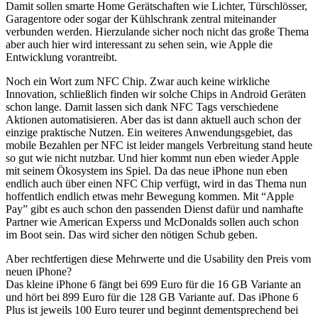
Damit sollen smarte Home Gerätschaften wie Lichter, Türschlösser,
Garagentore oder sogar der Kühlschrank zentral miteinander
verbunden werden. Hierzulande sicher noch nicht das große Thema
aber auch hier wird interessant zu sehen sein, wie Apple die
Entwicklung vorantreibt.
Noch ein Wort zum NFC Chip. Zwar auch keine wirkliche
Innovation, schließlich finden wir solche Chips in Android Geräten
schon lange. Damit lassen sich dank NFC Tags verschiedene
Aktionen automatisieren. Aber das ist dann aktuell auch schon der
einzige praktische Nutzen. Ein weiteres Anwendungsgebiet, das
mobile Bezahlen per NFC ist leider mangels Verbreitung stand heute
so gut wie nicht nutzbar. Und hier kommt nun eben wieder Apple
mit seinem Ökosystem ins Spiel. Da das neue iPhone nun eben
endlich auch über einen NFC Chip verfügt, wird in das Thema nun
hoffentlich endlich etwas mehr Bewegung kommen. Mit “Apple
Pay” gibt es auch schon den passenden Dienst dafür und namhafte
Partner wie American Experss und McDonalds sollen auch schon
im Boot sein. Das wird sicher den nötigen Schub geben.
Aber rechtfertigen diese Mehrwerte und die Usability den Preis vom
neuen iPhone?
Das kleine iPhone 6 fängt bei 699 Euro für die 16 GB Variante an
und hört bei 899 Euro für die 128 GB Variante auf. Das iPhone 6
Plus ist jeweils 100 Euro teurer und beginnt dementsprechend bei