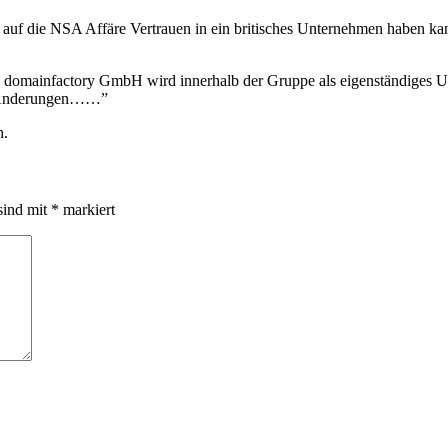
k auf die NSA Affäre Vertrauen in ein britisches Unternehmen haben ka
e domainfactory GmbH wird innerhalb der Gruppe als eigenständige
ei Änderungen……”
n.
sind mit
*
markiert