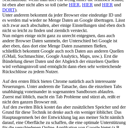
ist eben aber nicht alles so toll (siehe
HIER
,
HIER
und
HIER
und
DORT
).
Unter anderem bekommt da jeder Browser eine eindeutige ID und
es werden mal wieder ne Menge Daten an Google übertragen. Lässt
sich zwar auch abschalten, aber einige Einstellungen sind eben doch
nicht so leicht zu finden und ziemlich versteckt.
Nun mögen einige nicht ganz zu unrecht entgegnen, dass auch
andere Browser Daten sammeln, der Unterschied bei Google ist
aber eben, dass dort eine Menge Daten zusammen fließen,
schließlich bekommt Google auch noch Daten aus anderen Quellen
(GMail, Suchmaschine, Google Analytics, Maps, usw.). Erst die
Bündelung dieser Daten und der Abgleich der einzelnen Quellen
wird verhängnisvoll und ermöglicht dann eben sehr weitreichende
Rückschlüsse zu jedem Nutzer.
Auf den ersten Blick bieten Chrome natürlich auch interessante
Neuerungen. Unter anderem die Tatsache, dass die einzelnen Tabs
unabhängig voneinander in sogenannten Sandboxen ablaufen.
Zuerst mal löblich, macht ein Tab Probleme und stürzt ab, reißt er
nicht den ganzen Browser mit.
Auf den zweiten Blick kostet das aber zusätzlichen Speicher und der
Grund für diese Technik ist denke auch ein weniger löblicher. Das
Hauptaugenmerk bei der Entwicklung lag aus meiner Sicht nämlich
darauf, eine Oberfläche zu schaffen, die eine optimale Unterstützung
für die verschiedenen Online-Applikation von Google bietet (z.B.