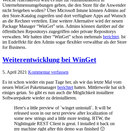
Unternehmensumgebungen geben, die den Store für die Anwender
nicht freigeben wollen? Über Microsoft Intune können Admins auf
den Store-Katalog zugreifen und dort verfügbare Apps auf Wunsch
an die Rechner verteilen. Eine weitere Alternative wird der neuen
Package Manager “WinGet” sein. Admins können darüber auf die
öffentlichen Repositorys zugegriffen oder private Repositorys
verwalten. Wir hatten über “WinGet” schon mehrmals
berichtet
. Ist
im Endeffekt für den Admin sogar flexibler verwaltbar als der Store
for Business.
Weiterentwicklung bei WinGet
5. April 2021
Kommentar verfassen
Es ist schon wieder ein paar Tage her, als wir das letzte Mal vom
neuen WinGet Paketmanager
berichtet
hatten. Mittlerweile hat sich
einiges getan. So gibt es nun auch die Möglichkeit installiere
Softwarepakete wieder zu deinstallieren.
Here's a little preview of `winget uninstall`. It will be
released soon in our next preview after localization of
some new strings and a little more testing. BTW, the
Nightingale REST Client is great. I installed it back on
my machine right after this demo was finished 🙂