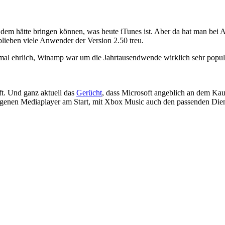
em hätte bringen können, was heute iTunes ist. Aber da hat man bei A
blieben viele Anwender der Version 2.50 treu.
nmal ehrlich, Winamp war um die Jahrtausendwende wirklich sehr populär
ft. Und ganz aktuell das
Gerücht
, dass Microsoft angeblich an dem Ka
n eigenen Mediaplayer am Start, mit Xbox Music auch den passenden Die