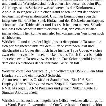
und damit die Wertigkeit sind noch einen Tick besser als beim iPad.
Allerdings ist das Surface etwas schwerer als der Konkurrent von
Apple. Also längere Zeit in einer Hand halten und mit der anderen
bedienen ist etwas anstrengend. Und hier kommt dann eben der
integrierte Standfuß ins Spiel. Einfach auf der Rückseite ausklappen,
schon steht das Tablet sicher und lässt sich bequem nutzen. Schade
nur, dass sich Standfuß nicht verstellen lässt, der Winkel ist also
immer gleich. Hier könnte man also bei kommenden Versionen noch
nachbessern.
Wirklich toll und eines der Highlights ist die optionale Tastatur, die
sich per Magnetkontakte mit dem Surface verbinden lässt und
gleichzeitig als Cover dient. Ich habe hier das Type Cover, welches
zwar ein oder zwei Millimeter dicker als das Touch Cover ist, dafür
aber eben echte Tasten vorweisen kann. Das Schreibgefühl kommt
dem eines Notebooks daher sehr nahe. Wirklich toll.
Weiterer Vorteil des Surface RT, ein vollwertiger USB 2.0, ein Mini
Display Port und ein microSD Schacht.
Ansonsten bietet das Gerät eher Standardkost. Ein 10,6-Zoll-
Display (1366 x 768 px) und zwei 720p HD Kameras. Einen
NVIDIAsTegra 3 ARM Prozessor und je nach Nutzung gute 10
Stunden Akku Laufzeit.
Wirklich toll ist auch das mitgelieferte Office, welches allerdings nur
aus Word, Excel, Powerpoint und OneNote besteht. Outook gehört