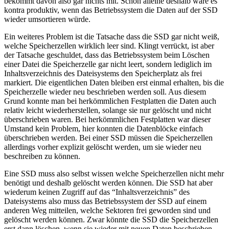
bekommt davon also gar nichts mit. Schon alleine deshalb wäre es
kontra produktiv, wenn das Betriebssystem die Daten auf der SSD
wieder umsortieren würde.
Ein weiteres Problem ist die Tatsache dass die SSD gar nicht weiß,
welche Speicherzellen wirklich leer sind. Klingt verrückt, ist aber
der Tatsache geschuldet, dass das Betriebssystem beim Löschen
einer Datei die Speicherzelle gar nicht leert, sondern lediglich im
Inhaltsverzeichnis des Dateisystems den Speicherplatz als frei
markiert. Die eigentlichen Daten bleiben erst einmal erhalten, bis die
Speicherzelle wieder neu beschrieben werden soll. Aus diesem
Grund konnte man bei herkömmlichen Festplatten die Daten auch
relativ leicht wiederherstellen, solange sie nur gelöscht und nicht
überschrieben waren. Bei herkömmlichen Festplatten war dieser
Umstand kein Problem, hier konnten die Datenblöcke einfach
überschrieben werden. Bei einer SSD müssen die Speicherzellen
allerdings vorher explizit gelöscht werden, um sie wieder neu
beschreiben zu können.
Eine SSD muss also selbst wissen welche Speicherzellen nicht mehr
benötigt und deshalb gelöscht werden können. Die SSD hat aber
wiederum keinen Zugriff auf das “Inhaltsverzeichnis” des
Dateisystems also muss das Betriebssystem der SSD auf einem
anderen Weg mitteilen, welche Sektoren frei geworden sind und
gelöscht werden können. Zwar könnte die SSD die Speicherzellen
erst dann löschen, wenn sie wieder mit neuen Daten beschrieben