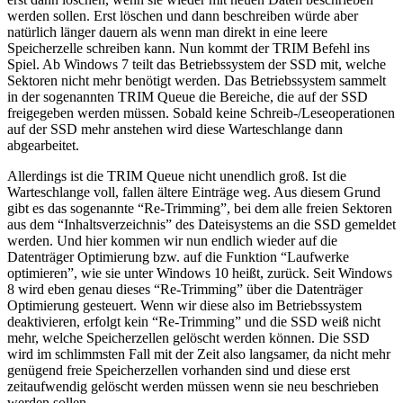
werden sollen. Erst löschen und dann beschreiben würde aber
natürlich länger dauern als wenn man direkt in eine leere
Speicherzelle schreiben kann. Nun kommt der TRIM Befehl ins
Spiel. Ab Windows 7 teilt das Betriebssystem der SSD mit, welche
Sektoren nicht mehr benötigt werden. Das Betriebssystem sammelt
in der sogenannten TRIM Queue die Bereiche, die auf der SSD
freigegeben werden müssen. Sobald keine Schreib-/Leseoperationen
auf der SSD mehr anstehen wird diese Warteschlange dann
abgearbeitet.
Allerdings ist die TRIM Queue nicht unendlich groß. Ist die
Warteschlange voll, fallen ältere Einträge weg. Aus diesem Grund
gibt es das sogenannte “Re-Trimming”, bei dem alle freien Sektoren
aus dem “Inhaltsverzeichnis” des Dateisystems an die SSD gemeldet
werden. Und hier kommen wir nun endlich wieder auf die
Datenträger Optimierung bzw. auf die Funktion “Laufwerke
optimieren”, wie sie unter Windows 10 heißt, zurück. Seit Windows
8 wird eben genau dieses “Re-Trimming” über die Datenträger
Optimierung gesteuert. Wenn wir diese also im Betriebssystem
deaktivieren, erfolgt kein “Re-Trimming” und die SSD weiß nicht
mehr, welche Speicherzellen gelöscht werden können. Die SSD
wird im schlimmsten Fall mit der Zeit also langsamer, da nicht mehr
genügend freie Speicherzellen vorhanden sind und diese erst
zeitaufwendig gelöscht werden müssen wenn sie neu beschrieben
werden sollen.