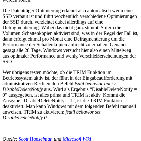
Die Datenträger Optimierung erkennt also automatisch wenn eine
SSD verbaut ist und führt wöchentlich verschiedene Optimierungen
der SSD durch, verzichtet dabei allerdings auf eine
Defragmentierung. Wobei das nicht ganz stimmt. Sofern die
Volumen-Schattenkopien aktiviert sind, was in der Regel der Fall ist,
dann erfolgt einmal pro Monat eine Defragmentierung um die
Performance der Schattenkopien aufrecht zu erhalten. Genauer
gesagt alle 28 Tage. Windows versucht hier also einen Mittelweg
aus optimaler Performance und wenig Verschleißerscheinungen der
SSD.
Wer übrigens testen möchte, ob die TRIM Funktion im
Betriebssystem aktiv ist, der führt in der Eingabeaufforderung mit
administrativen Rechten den Befehl
fsutil behavior query
DisableDeleteNotify
aus. Wird als Ergebnis “DisableDeleteNotify =
0” ausgegeben, ist alles prima und TRIM ist aktiv. Kommt die
Ausgabe “DisableDeleteNotify = 1”, ist die TRIM Funktion
deaktiviert. Man kann Windows mit dem folgenden Befehl manuell
anweisen, TRIM zu aktivieren:
fsutil behavior set
DisableDeleteNotify 0
Quelle:
Scott Hanselman
und
Microsoft Wiki