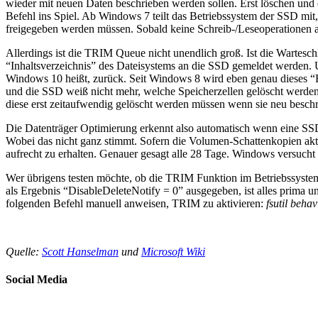
wieder mit neuen Daten beschrieben werden sollen. Erst löschen und
Befehl ins Spiel. Ab Windows 7 teilt das Betriebssystem der SSD mi
freigegeben werden müssen. Sobald keine Schreib-/Leseoperationen a
Allerdings ist die TRIM Queue nicht unendlich groß. Ist die Wartesch
“Inhaltsverzeichnis” des Dateisystems an die SSD gemeldet werden. 
Windows 10 heißt, zurück. Seit Windows 8 wird eben genau dieses “R
und die SSD weiß nicht mehr, welche Speicherzellen gelöscht werden
diese erst zeitaufwendig gelöscht werden müssen wenn sie neu beschr
Die Datenträger Optimierung erkennt also automatisch wenn eine SSD 
Wobei das nicht ganz stimmt. Sofern die Volumen-Schattenkopien akti
aufrecht zu erhalten. Genauer gesagt alle 28 Tage. Windows versuch
Wer übrigens testen möchte, ob die TRIM Funktion im Betriebssystem 
als Ergebnis “DisableDeleteNotify = 0” ausgegeben, ist alles prima
folgenden Befehl manuell anweisen, TRIM zu aktivieren:
fsutil beha
Quelle:
Scott Hanselman
und
Microsoft Wiki
Social Media