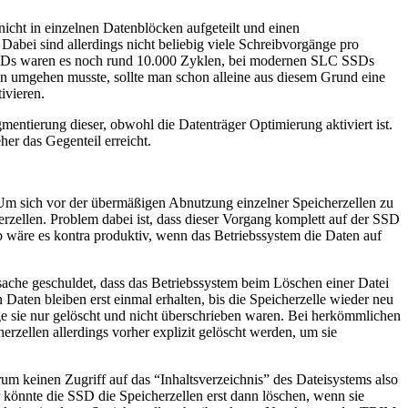
icht in einzelnen Datenblöcken aufgeteilt und einen
 Dabei sind allerdings nicht beliebig viele Schreibvorgänge pro
C SSDs waren es noch rund 10.000 Zyklen, bei modernen SLC SSDs
n umgehen musste, sollte man schon alleine aus diesem Grund eine
ivieren.
entierung dieser, obwohl die Datenträger Optimierung aktiviert ist.
er das Gegenteil erreicht.
 Um sich vor der übermäßigen Abnutzung einzelner Speicherzellen zu
erzellen. Problem dabei ist, dass dieser Vorgang komplett auf der SSD
b wäre es kontra produktiv, wenn das Betriebssystem die Daten auf
atsache geschuldet, dass das Betriebssystem beim Löschen einer Datei
en Daten bleiben erst einmal erhalten, bis die Speicherzelle wieder neu
ge sie nur gelöscht und nicht überschrieben waren. Bei herkömmlichen
rzellen allerdings vorher explizit gelöscht werden, um sie
m keinen Zugriff auf das “Inhaltsverzeichnis” des Dateisystems also
könnte die SSD die Speicherzellen erst dann löschen, wenn sie