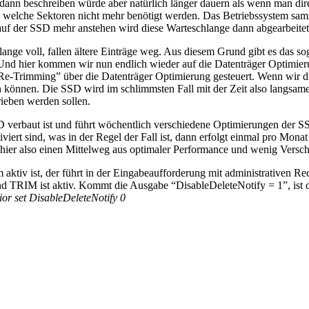
 dann beschreiben würde aber natürlich länger dauern als wenn man di
t, welche Sektoren nicht mehr benötigt werden. Das Betriebssystem s
uf der SSD mehr anstehen wird diese Warteschlange dann abgearbeitet
lange voll, fallen ältere Einträge weg. Aus diesem Grund gibt es das 
Und hier kommen wir nun endlich wieder auf die Datenträger Optimieru
e-Trimming” über die Datenträger Optimierung gesteuert. Wenn wir die
 können. Die SSD wird im schlimmsten Fall mit der Zeit also langsame
ieben werden sollen.
verbaut ist und führt wöchentlich verschiedene Optimierungen der SSD
viert sind, was in der Regel der Fall ist, dann erfolgt einmal pro Mo
t hier also einen Mittelweg aus optimaler Performance und wenig Versc
aktiv ist, der führt in der Eingabeaufforderung mit administrativen R
 und TRIM ist aktiv. Kommt die Ausgabe “DisableDeleteNotify = 1”, i
vior set DisableDeleteNotify 0