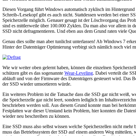
Diesen Vorgang führt Windows automatisch zyklisch im Hintergrund du
Schreib-/Lesekopf gibt es auch nicht. Stattdessen werden bei einer SSD
Speicherzelle möglich. Genauer gesagt ist der Löschvorgang das Pr
sind es mittlerweile über 100.000 Zyklen. Da man also vor allem in
SSD nicht defragmentieren. Und eben aus dem Grund raten viele Que
Genau dies sollte man aber tunlichst unterlassen! Ab Windows 7 erken
Hinter der Datenträger Optimierung verbirgt sich nämlich noch viel m
Wie wir weiter oben gelernt haben, können die einzelnen Speicherzel
schützen gibt es das sogenannte
Wear-Leveling
. Dabei verteilt die S
abläuft und von der Firmware des Datenträgers gesteuert wird. Das B
der SSD wieder umsortieren würde.
Ein weiteres Problem ist die Tatsache dass die SSD gar nicht weiß, we
die Speicherzelle gar nicht leert, sondern lediglich im Inhaltsverzeich
beschrieben werden soll. Aus diesem Grund konnte man bei herkömmlic
Festplatten war dieser Umstand kein Problem, hier konnten die Daten
wieder neu beschreiben zu können.
Eine SSD muss also selbst wissen welche Speicherzellen nicht mehr b
muss das Betriebssystem der SSD auf einem anderen Weg mitteilen, w