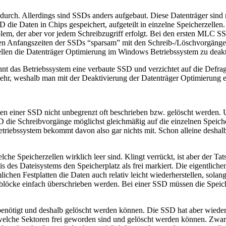
rch. Allerdings sind SSDs anders aufgebaut. Diese Datenträger sind n
 die Daten in Chips gespeichert, aufgeteilt in einzelne Speicherzellen.
oblem, der aber vor jedem Schreibzugriff erfolgt. Bei den ersten ML
 den Anfangszeiten der SSDs “sparsam” mit den Schreib-/Löschvorgänge
llen die Datenträger Optimierung im Windows Betriebssystem zu deakt
nt das Betriebssystem eine verbaute SSD und verzichtet auf die Defragm
ehr, weshalb man mit der Deaktivierung der Datenträger Optimierung eh
len einer SSD nicht unbegrenzt oft beschrieben bzw. gelöscht werden.
SD die Schreibvorgänge möglichst gleichmäßig auf die einzelnen Speich
etriebssystem bekommt davon also gar nichts mit. Schon alleine deshal
lche Speicherzellen wirklich leer sind. Klingt verrückt, ist aber der T
nis des Dateisystems den Speicherplatz als frei markiert. Die eigentlich
hen Festplatten die Daten auch relativ leicht wiederherstellen, solan
blöcke einfach überschrieben werden. Bei einer SSD müssen die Speiche
enötigt und deshalb gelöscht werden können. Die SSD hat aber wiederu
elche Sektoren frei geworden sind und gelöscht werden können. Zwar 