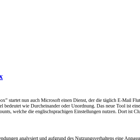
x
x” startet nun auch Microsoft einen Dienst, der die täglich E-Mail Fl
iel bedeutet wie Durcheinander oder Unordnung. Das neue Tool ist ei
nts, welche die englischsprachigen Einstellungen nutzen. Dort ist Clutt
ndungen analysiert und aufgrund des Nutzungsverhaltens eine Anpassung