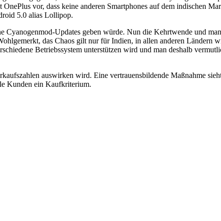
laut OnePlus vor, dass keine anderen Smartphones auf dem indischen Ma
oid 5.0 alias Lollipop.
n keine Cyanogenmod-Updates geben würde. Nun die Kehrtwende und man
. Wohlgemerkt, das Chaos gilt nur für Indien, in allen anderen Lände
erschiedene Betriebssystem unterstützen wird und man deshalb vermu
kaufszahlen auswirken wird. Eine vertrauensbildende Maßnahme sieht 
e Kunden ein Kaufkriterium.