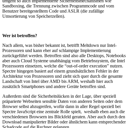
umgeht so auch implementierte Sicherheitsmechanismen wie
Sandboxing, die Trennung zwischen Programmcode und vom
Benutzer bereitgestelltem Code und ASLR (die zufällige
Umsortierung von Speicherzellen).
Wer ist betroffen?
Nach allem, was bisher bekannt ist, betrifft Meltdown nur Intel-
Prozessoren und kann eher auf schlampige Implementierung
zurückgeführt werden. Betroffen sind also alle Desktops, Notebooks
aber auch Cloud Systeme unabhängig vom Betriebssystem, die Intel
Prozessoren einsetzen, welche die “out-of-order execution” nutzen.
Spectre hingegen basiert auf einem grundsätzlichen Fehler in der
Architektur von Prozessoren und zieht sich quer durch die gesamte
Landschaft von Intel über AMD bis ARM, weshalb hier auch
zusätzlich Smartphones und andere Geräte betroffen sind.
Außerdem sind die Sicherheitslücken in der Lage, über speziell
präparierte Webseiten sensible Daten von anderen Seiten oder dem
Browser selbst abzugreifen, wofür dann in aller Regel speziell bei
Spectre JavaScript eine zentrale Rolle spielt, weshalb eben auch die
verschiedenen Browsern ins Blickfeld geraten. Aber auch durch den
Download manipulierter Bilder oder ähnlichem kann entsprechender
Schadcode auf die Rechner gelangen.