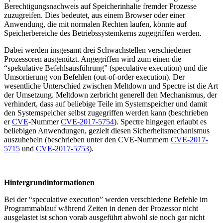
Berechtigungsnachweis auf Speicherinhalte fremder Prozesse
zuzugreifen. Dies bedeutet, aus einem Browser oder einer
Anwendung, die mit normalen Rechten laufen, könnte auf
Speicherbereiche des Betriebssystemkerns zugegriffen werden.
Dabei werden insgesamt drei Schwachstellen verschiedener
Prozessoren ausgenützt. Angegriffen wird zum einen die
“spekulative Befehlsausführung” (speculative execution) und die
Umsortierung von Befehlen (out-of-order execution). Der
wesentliche Unterschied zwischen Meltdown und Spectre ist die Art
der Umsetzung. Meltdown zerbricht generell den Mechanismus, der
verhindert, dass auf beliebige Teile im Systemspeicher und damit
den Systemspeicher selbst zugegriffen werden kann (beschrieben
er
CVE
-Nummer
CVE-2017-5754
). Spectre hingegen erlaubt es
beliebigen Anwendungen, gezielt diesen Sicherheitsmechanismus
auszuhebeln (beschrieben unter den CVE-Nummern
CVE-2017-
5715
und
CVE-2017-5753
).
Hintergrundinformationen
Bei der “speculative execution” werden verschiedene Befehle im
Programmablauf während Zeiten in denen der Prozessor nicht
ausgelastet ist schon vorab ausgeführt abwohl sie noch gar nicht