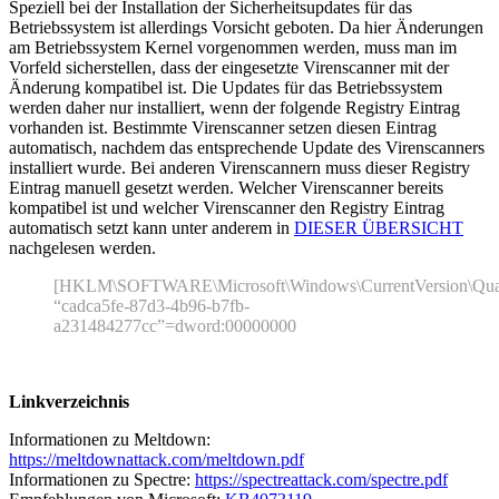
Speziell bei der Installation der Sicherheitsupdates für das
Betriebssystem ist allerdings Vorsicht geboten. Da hier Änderungen
am Betriebssystem Kernel vorgenommen werden, muss man im
Vorfeld sicherstellen, dass der eingesetzte Virenscanner mit der
Änderung kompatibel ist. Die Updates für das Betriebssystem
werden daher nur installiert, wenn der folgende Registry Eintrag
vorhanden ist. Bestimmte Virenscanner setzen diesen Eintrag
automatisch, nachdem das entsprechende Update des Virenscanners
installiert wurde. Bei anderen Virenscannern muss dieser Registry
Eintrag manuell gesetzt werden. Welcher Virenscanner bereits
kompatibel ist und welcher Virenscanner den Registry Eintrag
automatisch setzt kann unter anderem in
DIESER ÜBERSICHT
nachgelesen werden.
[HKLM\SOFTWARE\Microsoft\Windows\CurrentVersion\Qua
“cadca5fe-87d3-4b96-b7fb-
a231484277cc”=dword:00000000
Linkverzeichnis
Informationen zu Meltdown:
https://meltdownattack.com/meltdown.pdf
Informationen zu Spectre:
https://spectreattack.com/spectre.pdf