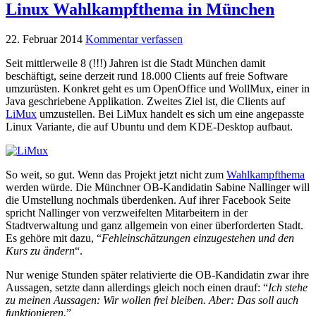
Linux Wahlkampfthema in München
22. Februar 2014
Kommentar verfassen
Seit mittlerweile 8 (!!!) Jahren ist die Stadt München damit
beschäftigt, seine derzeit rund 18.000 Clients auf freie Software
umzurüsten. Konkret geht es um OpenOffice und WollMux, einer in
Java geschriebene Applikation. Zweites Ziel ist, die Clients auf
LiMux
umzustellen. Bei LiMux handelt es sich um eine angepasste
Linux Variante, die auf Ubuntu und dem KDE-Desktop aufbaut.
So weit, so gut. Wenn das Projekt jetzt nicht zum
Wahlkampfthema
werden würde. Die Münchner OB-Kandidatin Sabine Nallinger will
die Umstellung nochmals überdenken. Auf ihrer Facebook Seite
spricht Nallinger von verzweifelten Mitarbeitern in der
Stadtverwaltung und ganz allgemein von einer überforderten Stadt.
Es gehöre mit dazu, “
Fehleinschätzungen einzugestehen und den
Kurs zu ändern
“.
Nur wenige Stunden später relativierte die OB-Kandidatin zwar ihre
Aussagen, setzte dann allerdings gleich noch einen drauf: “
Ich stehe
zu meinen Aussagen: Wir wollen frei bleiben. Aber: Das soll auch
funktionieren.
”