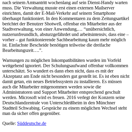
nach seinem Amtsantritt wochenlang auf sein Dienst-Handy warten
muss. Die Verwaltung musste erst einen externen Mailserver
einrichten, damit der E-Mail-Verkehr auf seinem Smartphone
überhaupt funktioniert. In den Kommentaren zu dem Zeitungsartikel
berichtet der Benutzer Shotwell, offenbar ein Mitarbeiter aus der
Stadtverwaltung, von einer Anwendung,… “unübersichtlich,
nutzerunfreundlich, absturzgefährdet und arbeitsintensiv, dass eine –
vorher – gut funktionierende Sachbearbeitung kaum mehr möglich
ist. Einfachste Bescheide benötigen teilweise die dreifache
Bearbeitungszeit….”.
Warnungen zu möglichen Inkompatibilitäten wurden im Vorfeld
weitgehend ignoriert. Der Schulungsaufwand offenbar vollkommen
unterschätzt. So wundert es dann eben nicht, dass es mit der
Akzeptanz am Ende nicht besonders gut gestellt ist. Es ist eben nicht
damit getan, ein neues Betriebssystem zu installieren. Es müssen
auch die Mitarbeiter mitgenommen werden sowie die
Administratoren und Support Mitarbeiter entsprechend geschult
werden. Microsoft wird es freuen. 2016 verlegt der Konzern seine
Deutschlandzentrale von Unterschleißheim in den Münchner
Stadtteil Schwabing. Gespräche zu einem möglichen Wechsel steht
man da sicher offen gegenüber.
Quelle:
Süddeutsche.de