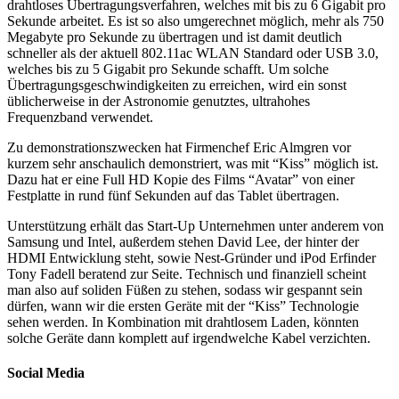
drahtloses Übertragungsverfahren, welches mit bis zu 6 Gigabit pro
Sekunde arbeitet. Es ist so also umgerechnet möglich, mehr als 750
Megabyte pro Sekunde zu übertragen und ist damit deutlich
schneller als der aktuell 802.11ac WLAN Standard oder USB 3.0,
welches bis zu 5 Gigabit pro Sekunde schafft. Um solche
Übertragungsgeschwindigkeiten zu erreichen, wird ein sonst
üblicherweise in der Astronomie genutztes, ultrahohes
Frequenzband verwendet.
Zu demonstrationszwecken hat Firmenchef Eric Almgren vor
kurzem sehr anschaulich demonstriert, was mit “Kiss” möglich ist.
Dazu hat er eine Full HD Kopie des Films “Avatar” von einer
Festplatte in rund fünf Sekunden auf das Tablet übertragen.
Unterstützung erhält das Start-Up Unternehmen unter anderem von
Samsung und Intel, außerdem stehen David Lee, der hinter der
HDMI Entwicklung steht, sowie Nest-Gründer und iPod Erfinder
Tony Fadell beratend zur Seite. Technisch und finanziell scheint
man also auf soliden Füßen zu stehen, sodass wir gespannt sein
dürfen, wann wir die ersten Geräte mit der “Kiss” Technologie
sehen werden. In Kombination mit drahtlosem Laden, könnten
solche Geräte dann komplett auf irgendwelche Kabel verzichten.
Social Media