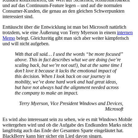
und auf das Continuum-Feature legen – und auf die normalen
Consumer-Kunden, die genau an den gleichen Schwerpunkten
interessiert sind.
Enttäuscht über die Entwicklung ist man bei Microsoft natürlich
trotzdem, wie eine Äußerung von Terry Myerson in einem
internen
Memo
belegt. Gleichzeitig gibt man sich aber weiter kämpferisch
und will nicht aufgeben.
With that all said… I used the words “be more focused”
above. This in fact describes what we are doing (we’re
scaling back, but we’re not out!), but at the same time I
don’t love it because it lacks the emotional impact of
this decision. When I look back on our journey in
mobility, we’ve done hard work and had great ideas,
but have not always had the alignment needed across
the company to make an impact.
Terry Myerson, Vice President Windows and Devices,
Microsoft
Es wird also interessant sein zu sehen, wie es mit Windows Mobile
weitergehen wird und ob die Aufgabe des Endkunden Marks nicht
langfristig auch das Ende der Gesamten Sparte eingeläutet hat.
BlackBerry kann hier sicher ein Lied davon singen.