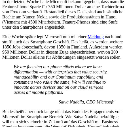
In der letzten Woche hatte Microsoft bekannt gegeben, dass man die
Feature-Phone Sparte für 350 Millionen Dollar an eine Tochterfirma
von Foxconn verkauft. Bestandteil dieses Deals sind auch sämtliche
Rechte am Namen Nokia sowie die Produktionsstätten in Hanoi
(Vietnam) mit 4500 Mitarbeitern. Feature-Phones sind eine Stufe
unter den Smartphones angesiedelt.
Eine Woche später legt Microsoft nun mit einer
Meldung
nach und
strafft auch das Smartphone Geschäft. Das heißt, es werden weitere
1850 Jobs abgeschafft, davon 1350 in Finnland. Außerdem werden
950 Millionen Dollar in diesem Zuge abgeschrieben, wovon 200
Millionen Dollar alleine für Abfindungen eingesetzt werden sollen.
We are focusing our phone efforts where we have
differentiation — with enterprises that value security,
manageability and our Continuum capability, and
consumers who value the same, We will continue to
innovate across devices and on our cloud services
across all mobile platforms.
Satya Nadella, CEO Microsoft
Beides heißt aber noch lange nicht das Ende des Engagements von
Microsoft im Smartphone Bereich. Wie Satya Nadella bekräftigte,
will man sich vielmehr in Zukunft auf das Geschäft mit Business
Kunden konzentrieren, die Wert auf Sicherheit, Kontrollierbarkeit