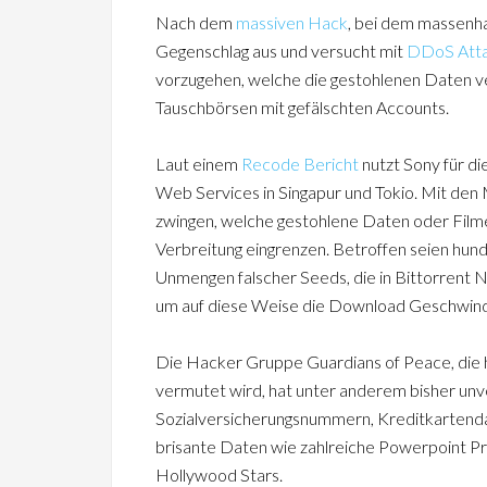
Nach dem
massiven Hack
, bei dem massenh
Gegenschlag aus und versucht mit
DDoS Att
vorzugehen, welche die gestohlenen Daten
Tauschbörsen mit gefälschten Accounts.
Laut einem
Recode Bericht
nutzt Sony für d
Web Services in Singapur und Tokio. Mit den M
zwingen, welche gestohlene Daten oder Film
Verbreitung eingrenzen. Betroffen seien hun
Unmengen falscher Seeds, die in Bittorrent 
um auf diese Weise die Download Geschwindi
Die Hacker Gruppe Guardians of Peace, die 
vermutet wird, hat unter anderem bisher unv
Sozialversicherungsnummern, Kreditkartenda
brisante Daten wie zahlreiche Powerpoint P
Hollywood Stars.