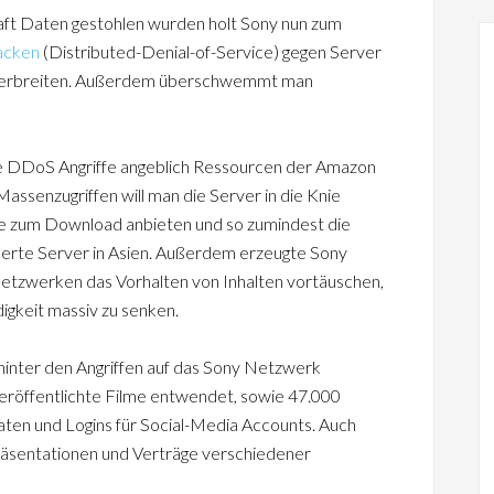
aft Daten gestohlen wurden holt Sony nun zum
acken
(Distributed-Denial-of-Service) gegen Server
 verbreiten. Außerdem überschwemmt man
ie DDoS Angriffe angeblich Ressourcen der Amazon
assenzugriffen will man die Server in die Knie
e zum Download anbieten und so zumindest die
derte Server in Asien. Außerdem erzeugte Sony
Netzwerken das Vorhalten von Inhalten vortäuschen,
gkeit massiv zu senken.
hinter den Angriffen auf das Sony Netzwerk
eröffentlichte Filme entwendet, sowie 47.000
ten und Logins für Social-Media Accounts. Auch
räsentationen und Verträge verschiedener