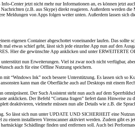
s Info-Center jetzt nicht mehr nur Informationen an, es können jetzt 
achrichten (z.B. aus Skype) direkt reagieren. Außerdem werden die M
re Meldungen von Apps folgen weiter unten. Außerdem lassen sich die 
n einem eigenen Container abgeschottet voneinander laufen. Das sollte s
 mal etwas schief geht, lässt sich jede einzelne App nun auf den Ausg
ier die gewünschte App anklicken und unter ERWEITERTE OPTIO
 unterstützt nun Erweiterungen. Viel ist zwar noch nicht verfügbar, a
unsch auch für eine Offline Nutzung speichern.
un mit “Windows Ink” noch bessere Unterstützung. Es lassen sich so K
, ansonsten kann man die Oberfläche auch auf Desktops mit einem Rech
 nun omnipräsent. Der Such Assistent steht nun auch auf dem Sperrbi
aste anklicken. Der Befehl “Cortana fragen” liefert dann Hinweise zu 
mplett deaktivieren, vielmehr müssen nun alle Details wie z.B. die Spra
ssung. So lässt sich nun unter UPDATE UND SICHERHEIT eine Nutzungsze
l zu einem installieren Virenscanner aktiviert werden. Zudem gibt es 
artnäckige Schädlinge finden und entfernen soll. Auch bei Performanc