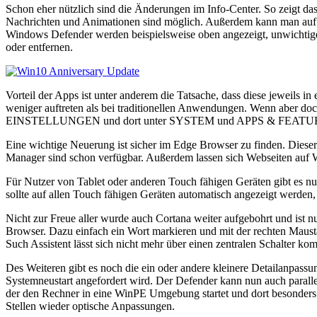
Schon eher nützlich sind die Änderungen im Info-Center. So zeigt da
Nachrichten und Animationen sind möglich. Außerdem kann man auf N
Windows Defender werden beispielsweise oben angezeigt, unwichtige
oder entfernen.
Vorteil der Apps ist unter anderem die Tatsache, dass diese jeweils i
weniger auftreten als bei traditionellen Anwendungen. Wenn aber doch
EINSTELLUNGEN und dort unter SYSTEM und APPS & FEATURES. H
Eine wichtige Neuerung ist sicher im Edge Browser zu finden. Dieser
Manager sind schon verfügbar. Außerdem lassen sich Webseiten auf W
Für Nutzer von Tablet oder anderen Touch fähigen Geräten gibt es n
sollte auf allen Touch fähigen Geräten automatisch angezeigt werden
Nicht zur Freue aller wurde auch Cortana weiter aufgebohrt und ist
Browser. Dazu einfach ein Wort markieren und mit der rechten Maust
Such Assistent lässt sich nicht mehr über einen zentralen Schalter ko
Des Weiteren gibt es noch die ein oder andere kleinere Detailanpa
Systemneustart angefordert wird. Der Defender kann nun auch paralle
der den Rechner in eine WinPE Umgebung startet und dort besonders h
Stellen wieder optische Anpassungen.