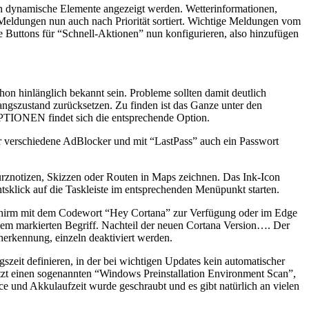
auch dynamische Elemente angezeigt werden. Wetterinformationen,
eldungen nun auch nach Priorität sortiert. Wichtige Meldungen vom
Buttons für “Schnell-Aktionen” nun konfigurieren, also hinzufügen
chon hinlänglich bekannt sein. Probleme sollten damit deutlich
angszustand zurücksetzen. Zu finden ist das Ganze unter den
NEN findet sich die entsprechende Option.
ber verschiedene AdBlocker und mit “LastPass” auch ein Passwort
urznotizen, Skizzen oder Routen in Maps zeichnen. Das Ink-Icon
tsklick auf die Taskleiste im entsprechenden Menüpunkt starten.
ldschirm mit dem Codewort “Hey Cortana” zur Verfügung oder im Edge
dem markierten Begriff. Nachteil der neuen Cortana Version…. Der
cherkennung, einzeln deaktiviert werden.
it definieren, in der bei wichtigen Updates kein automatischer
jetzt einen sogenannten “Windows Preinstallation Environment Scan”,
e und Akkulaufzeit wurde geschraubt und es gibt natürlich an vielen